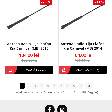
-20 %
-33 %
Antena Radio Tija Plafon
Antena Radio Tija Plafon
Kia Carnival (MB) 2015
Kia Carnival (MB) 2014
104,00 lei
104,00 lei
130,00 lei
156,00 lei
ADAUGĂ ÎN COȘ
ADAUGĂ ÎN COȘ
1
2
3
4
5
6
7
8
9
Se afişează de la 1 până la 24 din 2134 (89 Pagini)