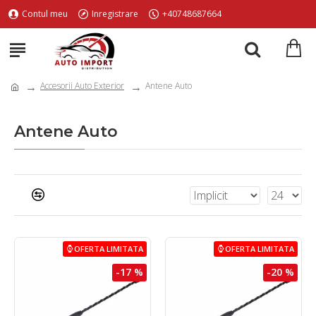
Contul meu
Inregistrare
+40748687664
Accesorii Auto Exterior
Antene Auto
Antene Auto
OFERTA LIMITATA
OFERTA LIMITATA
-17 %
-20 %