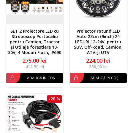
SET 2 Proiectore LED cu
Proiector rotund LED
Stroboscop Portocaliu
Auto 23cm (9inch) 24
pentru Camion, Tractor
LEDURI 12-24V, pentru
și Utilaje forestiere 10-
SUV, Off-Road, Camion,
30V, 4 Moduri Flash, IP69K
ATV și UTV
275,00 lei
224,00 lei
412,50 lei
336,00 lei
ADAUGĂ ÎN COȘ
ADAUGĂ ÎN COȘ
-20 %