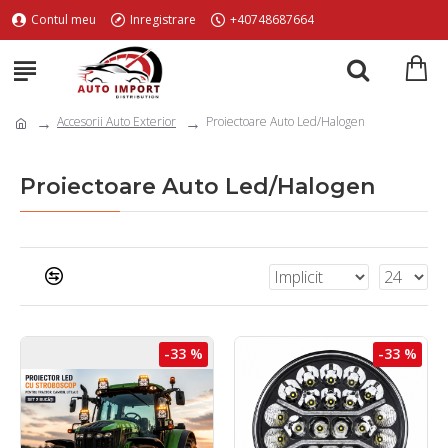
Contul meu
Inregistrare
+40748687664
Accesorii Auto Exterior
Proiectoare Auto Led/Halogen
Proiectoare Auto Led/Halogen
-33 %
-33 %