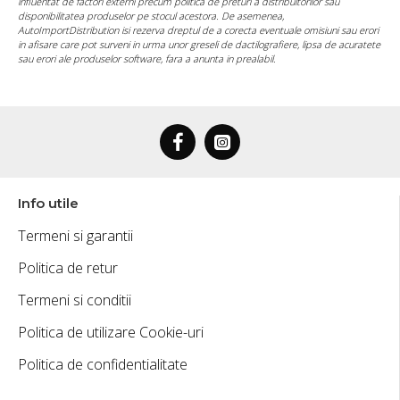
influentat de factori externi precum politica de preturi a distribuitorilor sau
disponibilitatea produselor pe stocul acestora. De asemenea,
AutoImportDistribution isi rezerva dreptul de a corecta eventuale omisiuni sau erori
in afisare care pot surveni in urma unor greseli de dactilografiere, lipsa de acuratete
sau erori ale produselor software, fara a anunta in prealabil.
Info utile
Termeni si garantii
Politica de retur
Termeni si conditii
Politica de utilizare Cookie-uri
Politica de confidentialitate