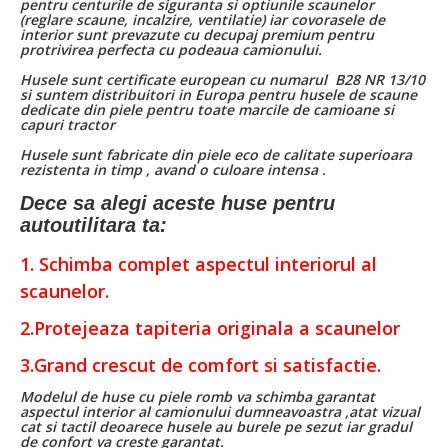
pentru centurile de siguranta si optiunile scaunelor
(reglare scaune, incalzire, ventilatie) iar covorasele de
interior sunt prevazute cu decupaj premium pentru
protrivirea perfecta cu podeaua camionului.
Husele sunt certificate european cu numarul B28 NR 13/10
si suntem distribuitori in Europa pentru husele de scaune
dedicate din piele pentru toate marcile de camioane si
capuri tractor
Husele sunt fabricate din piele eco de calitate superioara
rezistenta in timp , avand o culoare intensa .
Dece sa alegi aceste huse pentru
autoutilitara ta:
1. Schimba complet aspectul interiorul al
scaunelor.
2.Protejeaza tapiteria originala a scaunelor
3.Grand crescut de comfort si satisfactie.
Modelul de huse cu piele romb va schimba garantat
aspectul interior al camionului dumneavoastra ,atat vizual
cat si tactil deoarece husele au burele pe sezut iar gradul
de confort va creste garantat.