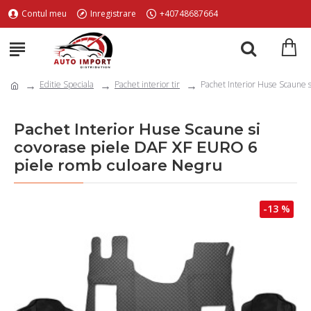
Contul meu
Inregistrare
+40748687664
Editie Speciala
Pachet interior tir
Pachet Interior Huse Scaune 
Pachet Interior Huse Scaune si
covorase piele DAF XF EURO 6
piele romb culoare Negru
-13 %