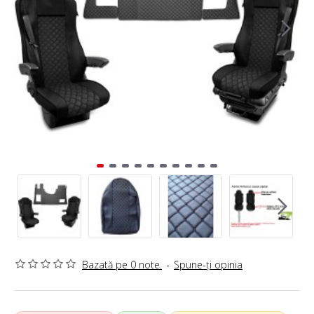
Bazată pe 0 note.
-
Spune-ţi opinia