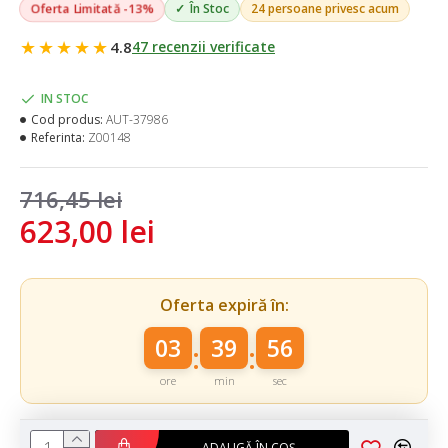
Oferta Limitată -13%
În Stoc
24 persoane privesc acum
★★★★★
4.8
47 recenzii verificate
IN STOC
Cod produs:
AUT-37986
Referinta:
Z00148
716,45 lei
623,00 lei
Oferta expiră în:
03
39
56
:
:
ore
min
sec
ADAUGĂ ÎN COȘ