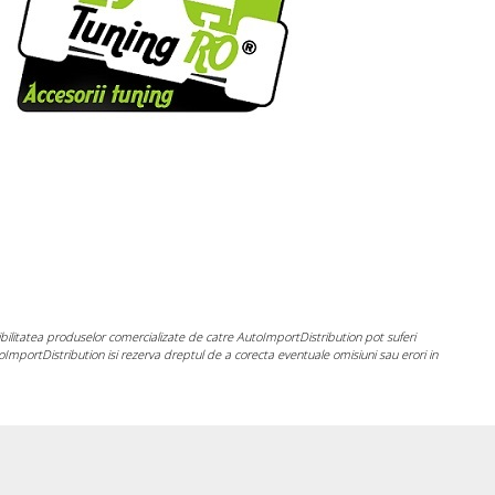
ponibilitatea produselor comercializate de catre AutoImportDistribution pot suferi
toImportDistribution isi rezerva dreptul de a corecta eventuale omisiuni sau erori in