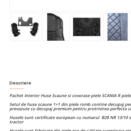
Descriere
Pachet Interior Huse Scaune si covorase piele SCANIA R pie
Setul de huse scaune 1+1 din piele romb contine decupaj pentr
prevazute cu decupaj premium pentru protrivirea perfecta 
Husele sunt certificate european cu numarul B28 NR 13/10 si
tractor
Husele sunt fabricate din piele eco de calitate superioara rez