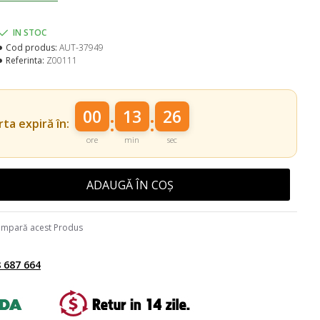
IN STOC
Cod produs:
AUT-37949
Referinta:
Z00111
00
13
25
:
:
ta expiră în:
ore
min
sec
ADAUGĂ ÎN COȘ
mpară acest Produs
 687 664