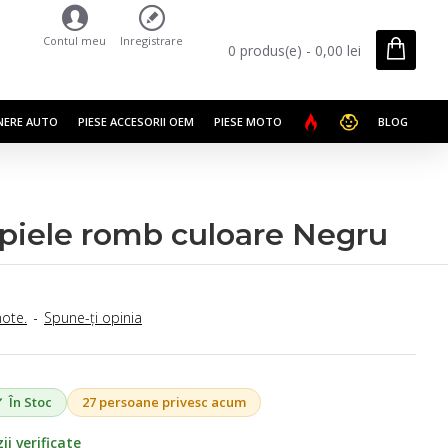
Contul meu
Inregistrare
0 produs(e) - 0,00 lei
NERE AUTO
PIESE ACCESORII OEM
PIESE MOTO
BLOG
 piele romb culoare Negru
note.
-
Spune-ţi opinia
În Stoc
27 persoane privesc acum
ii verificate