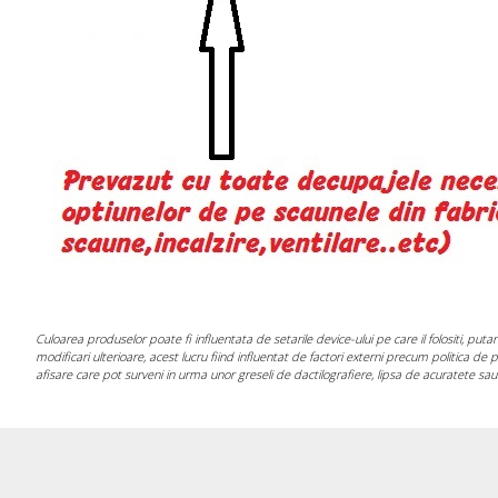
Culoarea produselor poate fi influentata de setarile device-ului pe care il folositi, put
modificari ulterioare, acest lucru fiind influentat de factori externi precum politica d
afisare care pot surveni in urma unor greseli de dactilografiere, lipsa de acuratete sau 