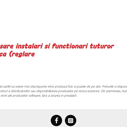
and astfel sa existe mici discrepante intre produsul fizic si pozele de pe site. Preturile si dis
e preturi a distribuitorilor sau disponibilitatea produselor pe stocul acestora. De asemenea, Au
erori ale produselor software, fara a anunta in prealabil.