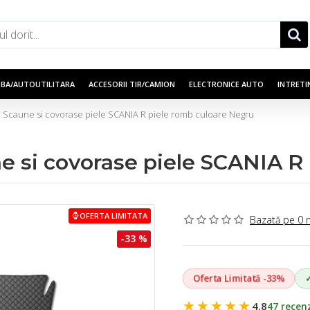
UBA/AUTOUTILITARA
ACCESORII TIR/CAMION
ELECTRONICE AUTO
INTRETI
e Scaune si covorase piele SCANIA R piele romb culoare Negru
e si covorase piele SCANIA R
OFERTA LIMITATA
Bazată pe 0 
-33 %
Oferta Limitată -33%
★★★★★
4.8
47 recenz