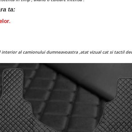
ra ta:
elor.
nterior al camionului dumneavoastra ,atat vizual cat si tactil de