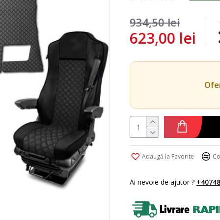
934,50 lei
623,00 lei
Ofer
Adaugă la Favorite
Co
Ai nevoie de ajutor ?
+40748