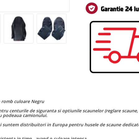
le romb culoare Negru
u centurile de siguranta si optiunile scaunelor (reglare scaune, in
cu podeaua camionului.
 suntem distribuitori in Europa pentru husele de scaune dedicate
istenta in timp , avand o culoare intensa .